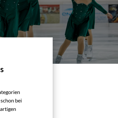
es
ategorien
 schon bei
artigen