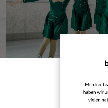
b
Mit drei T
haben wir u
vielen na